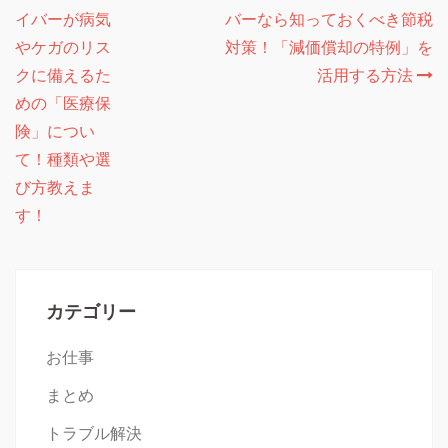
イバーが病気
バーなら知っておくべき節税
稿
やケガのリス
対策！「減価償却の特例」を
ナ
クに備えるた
活用する方法
ビ
めの「医療保
ゲ
険」につい
て！種類や選
ー
び方教えま
シ
す！
ョ
ン
カテゴリー
お仕事
まとめ
トラブル解決