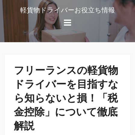
コ
軽貨物ドライバーお役立ち情報
ン
軽
テ
貨
ン
物
ツ
ド
へ
ラ
ス
イ
キ
バ
フリーランスの軽貨物
ッ
ー
や
プ
ドライバーを目指すな
独
ら知らないと損！「税
立
開
金控除」について徹底
業
の
解説
役
に