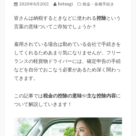
投
2020年6月20日
投
betsugi
カ
税金・各種手続き
立
稿
稿
テ
つ
日
皆さんは納税するときなどに使われる
者
ゴ
控除
という
情
リ
言葉の意味ついてご存知でしょうか？
報
ー
を
ご
雇用されている場合は勤めている会社で手続きを
提
してくれるためあまり気になりませんが、フリー
供
ランスの軽貨物ドライバーには、確定申告の手続
し
などを自分でおこなう必要があるため深く関わっ
て
てきます。
い
ま
この記事では
税金の控除の意味
や
主な控除内容
に
す。
ついて解説していきます！