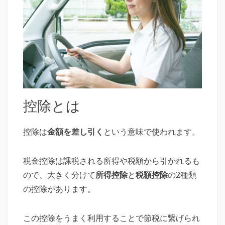
控除とは
控除は
金額を差し引く
という意味で使われます。
税金控除は課税される所得や税額から引かれるも
ので、大きく分けて
所得控除
と
税額控除
の2種類
の控除があります。
この控除をうまく利用することで節税に繋げられ