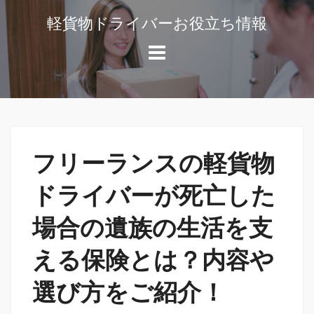
コ
軽貨物ドライバーお役立ち情報
ン
軽
テ
貨
ン
物
ツ
ド
へ
ラ
ス
イ
キ
バ
フリーランスの軽貨物
ッ
ー
や
プ
ドライバーが死亡した
独
場合の遺族の生活を支
立
開
える保険とは？内容や
業
の
選び方をご紹介！
役
に