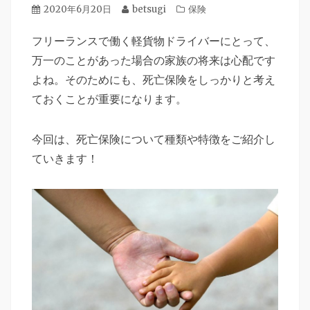
投
2020年6月20日
投
betsugi
カ
保険
立
稿
稿
テ
つ
日
フリーランスで働く軽貨物ドライバーにとって、
者
ゴ
情
リ
万一のことがあった場合の家族の将来は心配です
報
ー
よね。そのためにも、死亡保険をしっかりと考え
を
ご
ておくことが重要になります。
提
供
今回は、死亡保険について種類や特徴をご紹介し
し
ていきます！
て
い
ま
す。