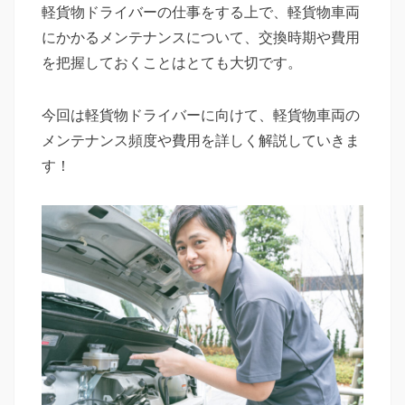
日
軽貨物ドライバーの仕事をする上で、軽貨物車両
者
ゴ
立
リ
つ
にかかるメンテナンスについて、交換時期や費用
ー
情
を把握しておくことはとても大切です。
報
を
今回は軽貨物ドライバーに向けて、軽貨物車両の
ご
メンテナンス頻度や費用を詳しく解説していきま
提
す！
供
し
て
い
ま
す。