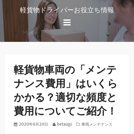
コ
軽貨物ドライバーお役立ち情報
ン
軽
テ
貨
ン
物
ツ
ド
へ
ラ
ス
イ
キ
バ
軽貨物車両の「メンテ
ッ
ー
や
プ
ナンス費用」はいくら
独
かかる？適切な頻度と
立
開
費用についてご紹介！
業
の
役
投
2020年6月20日
投
betsugi
カ
車両メンテナンス
に
稿
稿
テ