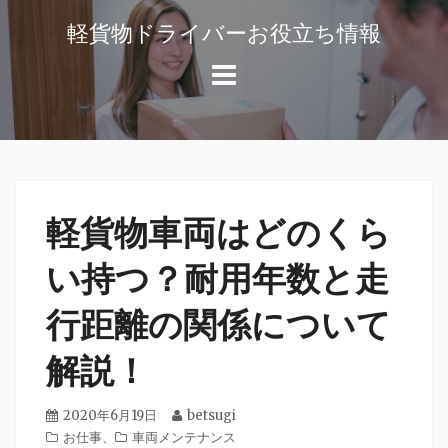
コ
軽貨物ドライバーお役立ち情報
ン
軽
テ
貨
ン
物
ツ
ド
へ
ラ
ス
イ
キ
バ
軽貨物車両はどのくら
ッ
ー
や
プ
い持つ？耐用年数と走
独
行距離の関係について
立
開
解説！
業
の
役
投
2020年6月19日
投
betsugi
に
稿
カ
お仕事
、
車両メンテナンス
稿