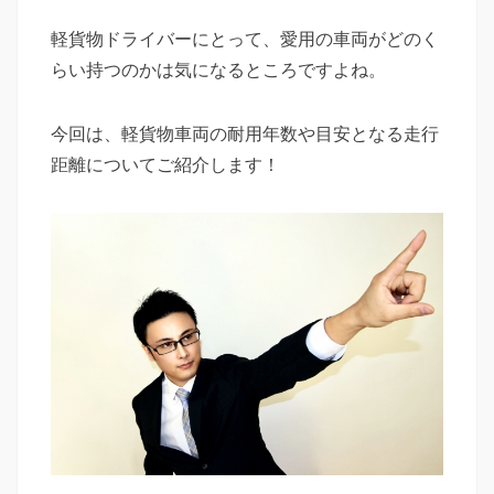
日
テ
者
立
ゴ
軽貨物ドライバーにとって、愛用の車両がどのく
つ
リ
らい持つのかは気になるところですよね。
情
ー
報
を
今回は、軽貨物車両の耐用年数や目安となる走行
ご
距離についてご紹介します！
提
供
し
て
い
ま
す。