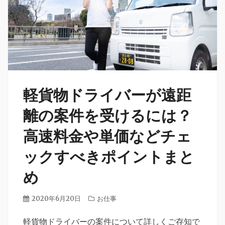
立
つ
情
報
を
ご
提
軽貨物ドライバーが遠距
供
し
離の案件を受けるには？
て
高速料金や単価などチェ
い
ま
ックすべきポイントまと
す。
め
投
2020年6月20日
カ
お仕事
稿
テ
日
軽貨物ドライバーの案件について詳しくご存知で
ゴ