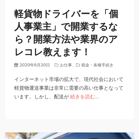
軽貨物ドライバーを「個
人事業主」で開業するな
ら？開業方法や業界のア
レコレ教えます！
投
2020年6月20日
カ
お仕事
、
税金・各種手続き
稿
テ
日
インターネット市場の拡大で、現代社会において
ゴ
リ
軽貨物運送事業は非常に需要の高い仕事となって
ー
います。しかし、配送が
続きを読む…