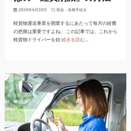
投
2020年6月20日
カ
税金・各種手続き
稿
テ
日
軽貨物運送事業を開業するにあたって毎月の経費
ゴ
リ
の把握は重要ですよね。 この記事では、これから
ー
軽貨物ドライバーを始
続きを読む…