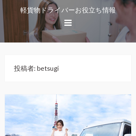
コ
軽貨物ドライバーお役立ち情報
ン
軽
テ
貨
ン
物
ツ
ド
へ
ラ
ス
イ
キ
バ
投稿者:
betsugi
ッ
ー
や
プ
独
立
開
業
の
役
に