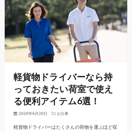
軽貨物ドライバーなら持
っておきたい荷室で使え
る便利アイテム6選！
投
2020年6月20日
カ
お仕事
稿
テ
日
軽貨物ドライバーはたくさんの荷物を運ぶほど収
ゴ