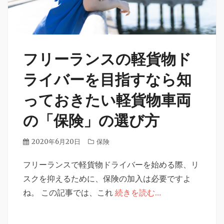
フリーランスの軽貨物ド
ライバーを目指すなら知
っておきたい軽貨物車両
の「保険」の選び方
投
2020年6月20日
カ
保険
稿
テ
日
フリーランスで軽貨物ドライバーを始める際、リ
ゴ
リ
スクを抑えるために、保険の加入は必要ですよ
ー
ね。 この記事では、これ
続きを読む…