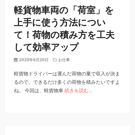
軽貨物車両の「荷室」を
上手に使う方法につい
て！荷物の積み方を工夫
して効率アップ
投
2020年6月20日
カ
お仕事
稿
テ
日
軽貨物ドライバーは運んだ荷物の量で収入が決ま
ゴ
リ
るので、できるだけ多くの荷物を積みたいですよ
ー
ね。 今回は、軽貨物車
続きを読む…