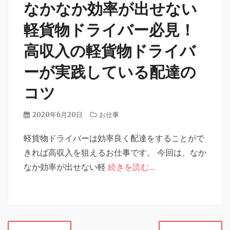
なかなか効率が出せない
軽貨物ドライバー必見！
高収入の軽貨物ドライバ
ーが実践している配達の
コツ
投
2020年6月20日
カ
お仕事
稿
テ
日
軽貨物ドライバーは効率良く配達をすることがで
ゴ
リ
きれば高収入を狙えるお仕事です。 今回は、なか
ー
なか効率が出せない軽
続きを読む…
投