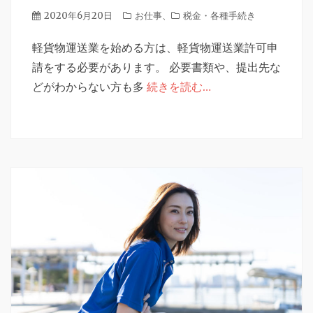
投
2020年6月20日
カ
お仕事
、
税金・各種手続き
稿
テ
日
軽貨物運送業を始める方は、軽貨物運送業許可申
ゴ
リ
請をする必要があります。 必要書類や、提出先な
ー
どがわからない方も多
続きを読む…