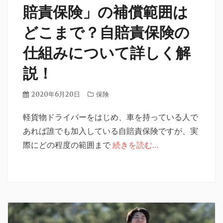
賠責保険」の補償範囲は
どこまで？自賠責保険の
仕組みについて詳しく解
説！
投
2020年6月20日
カ
保険
稿
テ
日
軽貨物ドライバーをはじめ、車を持っている人で
ゴ
リ
あれば誰でも加入している自賠責保険ですが、実
ー
際にどの程度の範囲まで
続きを読む…