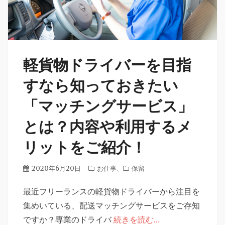
軽貨物ドライバーを目指
すなら知っておきたい
「マッチングサービス」
とは？内容や利用するメ
リットをご紹介！
投
2020年6月20日
カ
お仕事
、
保留
稿
テ
日
最近フリーランスの軽貨物ドライバーから注目を
ゴ
リ
集めいている、配送マッチングサービスをご存知
ー
ですか？専業のドライバ
続きを読む…